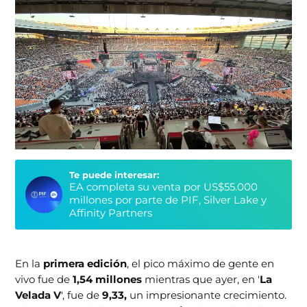
Te puede interesar:
EA completa su venta por US$55.000
millones por parte de PIF, Silver Lake y
Affinity Partners
En la
primera edición
, el pico máximo de gente en
vivo fue de
1,54 millones
mientras que ayer, en '
La
Velada V
', fue de
9,33,
un impresionante crecimiento.