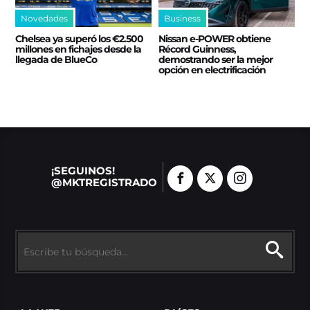
Novedades
Business
Chelsea ya superó los €2.500
Nissan e‑POWER obtiene
millones en fichajes desde la
Récord Guinness,
llegada de BlueCo
demostrando ser la mejor
opción en electrificación
¡SEGUINOS!
@MKTREGISTRADO