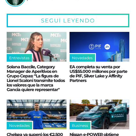
SEGUÍ LEYENDO
Entrevistas
Novedades
Solana Baccile, Category
EA completa su venta por
Manager de Aperitivos en
US$55.000 millones por parte
Grupo Cepas: “La figura de
de PIF, Silver Lake y Affinity
Lionel Scaloni transmite todos
Partners
los valores que la marca
Gancia quiere representar"
Novedades
Business
Chelsea ya superó los €2.500
Nissan e‑POWER obtiene