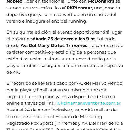
Noblex
, líder en tecnología, junto con
McDonald’s
se
suman una vez más a los
#10KPinamar
, una jornada
deportiva que ya se ha convertido en un clásico del
verano e inaugura el año del running.
En su quinta edición, el evento deportivo tendrá lugar
el próximo
sábado 25 de enero a las 9 hs
, saliendo
desde
Av. Del Mar y De los Trirremes
. La carrera es de
carácter competitivo y está dirigida a personas que
estén dispuestas a afrontar un nuevo desafío por la
playa. También se organizará una carrera participativa
de 4K.
El recorrido se llevará a cabo por Av. del Mar volviendo
por la playa, y finalizará en su mismo punto de
largada. La inscripción ya está disponible de forma
online a través del link:
10kpinamar.eventbrite.com.ar
hasta el 24 de enero inclusive y se podrá realizar de
forma presencial en el Espacio de Marketing
Registrado Fox Sports (Trirremes y Av. Del Mar) de 10 a
17 hs., y en Bunge 682- frente al local de McDonald´s-