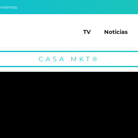
amientos
TV
Noticias
CASA MKT®