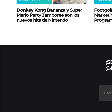
Nintendo Switch 2
Casa Mar
Donkey Kong Bananza y Super
Footgolf
Mario Party Jamboree son los
Marketin
nuevos hits de Nintendo
Progra
¡S
@