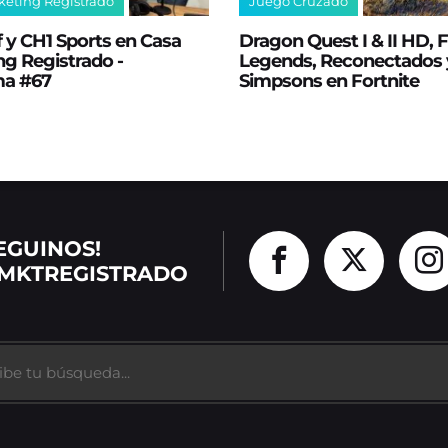
keting Registrado
Juego Cruzado
 y CH1 Sports en Casa
Dragon Quest I & II HD,
g Registrado -
Legends, Reconectados 
ma #67
Simpsons en Fortnite
EGUINOS!
MKTREGISTRADO