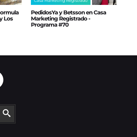
Casa Marketing Registrado
 Formula
PedidosYa y Betsson en Casa
y Los
Marketing Registrado -
Programa #70