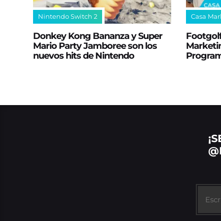
Nintendo Switch 2
Casa Mar
Donkey Kong Bananza y Super
Footgolf
Mario Party Jamboree son los
Marketin
nuevos hits de Nintendo
Progra
¡S
@