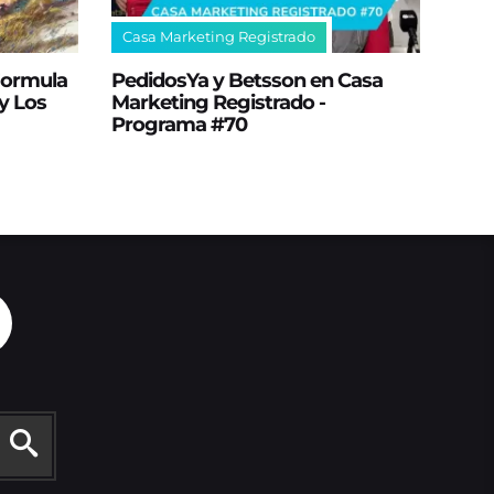
Casa Marketing Registrado
 Formula
PedidosYa y Betsson en Casa
y Los
Marketing Registrado -
Programa #70