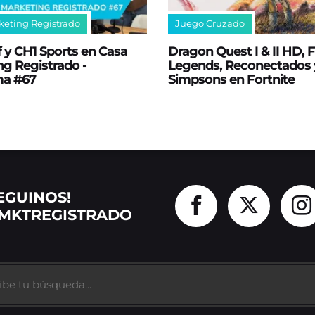
keting Registrado
Juego Cruzado
 y CH1 Sports en Casa
Dragon Quest I & II HD,
g Registrado -
Legends, Reconectados 
ma #67
Simpsons en Fortnite
EGUINOS!
MKTREGISTRADO