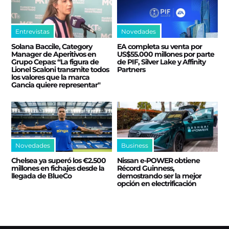
Entrevistas
Novedades
Solana Baccile, Category
EA completa su venta por
Manager de Aperitivos en
US$55.000 millones por parte
Grupo Cepas: “La figura de
de PIF, Silver Lake y Affinity
Lionel Scaloni transmite todos
Partners
los valores que la marca
Gancia quiere representar"
Novedades
Business
Chelsea ya superó los €2.500
Nissan e‑POWER obtiene
millones en fichajes desde la
Récord Guinness,
llegada de BlueCo
demostrando ser la mejor
opción en electrificación