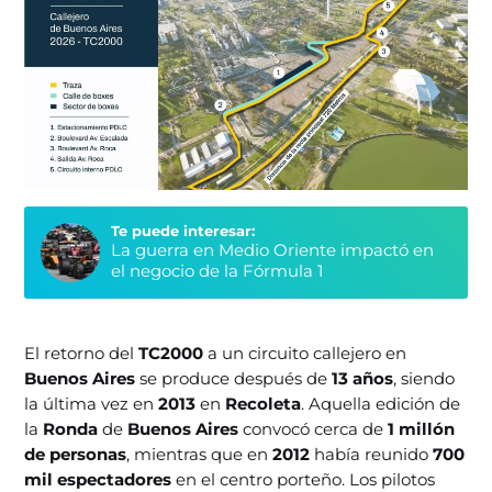
Te puede interesar:
La guerra en Medio Oriente impactó en
el negocio de la Fórmula 1
El retorno del
TC2000
a un circuito callejero en
Buenos Aires
se produce después de
13 años
, siendo
la última vez en
2013
en
Recoleta
. Aquella edición de
la
Ronda
de
Buenos Aires
convocó cerca de
1 millón
de personas
, mientras que en
2012
había reunido
700
mil espectadores
en el centro porteño. Los pilotos