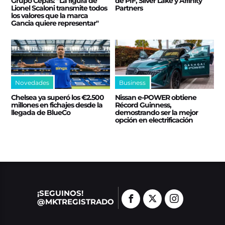
Grupo Cepas: “La figura de
de PIF, Silver Lake y Affinity
Lionel Scaloni transmite todos
Partners
los valores que la marca
Gancia quiere representar"
Novedades
Business
Chelsea ya superó los €2.500
Nissan e‑POWER obtiene
millones en fichajes desde la
Récord Guinness,
llegada de BlueCo
demostrando ser la mejor
opción en electrificación
¡SEGUINOS!
@MKTREGISTRADO