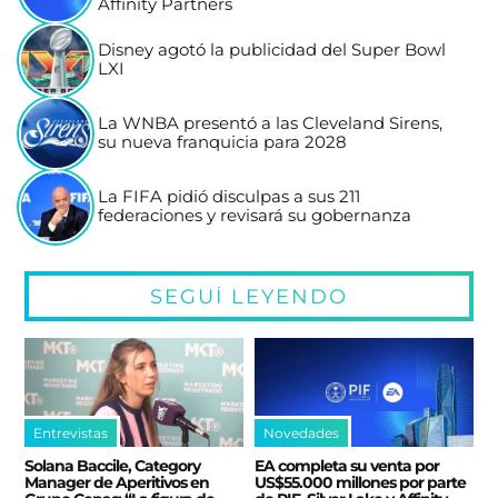
Affinity Partners
Disney agotó la publicidad del Super Bowl
LXI
La WNBA presentó a las Cleveland Sirens,
su nueva franquicia para 2028
La FIFA pidió disculpas a sus 211
federaciones y revisará su gobernanza
SEGUÍ LEYENDO
Entrevistas
Novedades
Solana Baccile, Category
EA completa su venta por
Manager de Aperitivos en
US$55.000 millones por parte