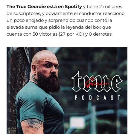
The True Geordie está en Spotify
y tiene 2 millones
de suscriptores, y obviamente el conductor reaccionó
un poco enojado y sorprendido cuando contó la
elevada suma que pidió la leyenda del box que
cuenta con 50 victorias (27 por KO) y 0 derrotas.