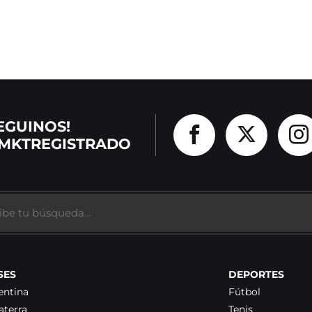
EGUINOS!
MKTREGISTRADO
SES
DEPORTES
entina
Fútbol
aterra
Tenis