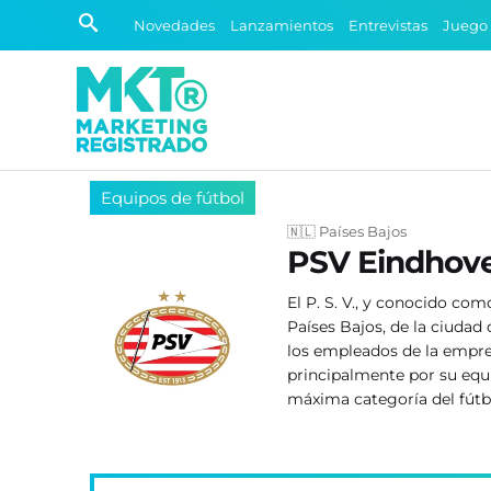
Novedades
Lanzamientos
Entrevistas
Juego
Equipos de fútbol
🇳🇱 Países Bajos
PSV Eindhov
El P. S. V., y conocido com
Países Bajos, de la ciudad
los empleados de la empres
principalmente por su equip
máxima categoría del fútb