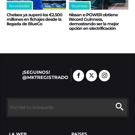
Novedades
Business
Chelsea ya superó los €2.500
Nissan e‑POWER obtiene
millones en fichajes desde la
Récord Guinness,
llegada de BlueCo
demostrando ser la mejor
opción en electrificación
¡SEGUINOS!
@MKTREGISTRADO
LA WEB
PAÍSES