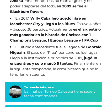
Anelka
. Finalmente, tras no marcar goles y no
poder adaptarse del todo,
en 2009 se fue al
Blackburn Rovers
.
En 2017,
Willy Caballero quedó libre en
Manchester City y llegó a los Blues
. Estuvo
4 años
y disputó 38 partidos. Actualmente
es el argentino
más ganador en la historia de Chelsea con 1
Champions League, 1 Europa League y 1 FA Cup
.
El último antecedente fue la llegada de
Gonzalo
Higuain
. El paso del "Pipa" por Londres fue fugaz.
Llegó a la institución a principios de 2019,
jugó 18
encuentros y solo marcó 5 tantos
. Finalmente, en
la siguiente temporada, le comunicaron que no lo
tendrían en cuenta.
Te puede interesar:
La final del Torneo Calusura tiene sede y
fecha confirmadas