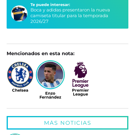
Te puede interesar:
Boca y adidas presentaron la nueva
camiseta titular para la temporada
2026/27
Mencionados en esta nota:
Chelsea
Premier
Enzo
League
Fernández
MÁS NOTICIAS