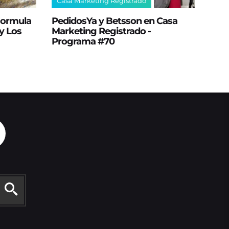
Casa Marketing Registrado
 Formula
PedidosYa y Betsson en Casa
y Los
Marketing Registrado -
Programa #70