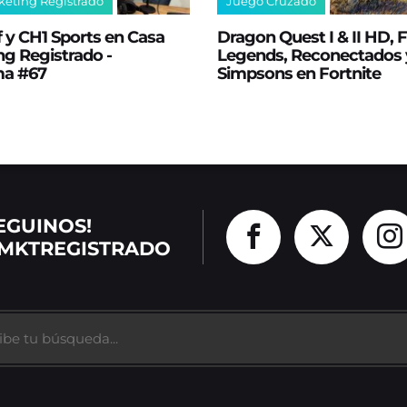
keting Registrado
Juego Cruzado
 y CH1 Sports en Casa
Dragon Quest I & II HD,
g Registrado -
Legends, Reconectados 
ma #67
Simpsons en Fortnite
EGUINOS!
MKTREGISTRADO