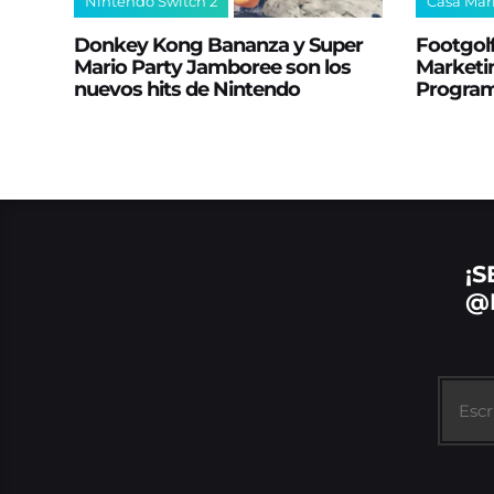
Nintendo Switch 2
Casa Mar
Donkey Kong Bananza y Super
Footgolf
Mario Party Jamboree son los
Marketin
nuevos hits de Nintendo
Progra
¡S
@