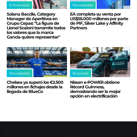
Entrevistas
Novedades
Solana Baccile, Category
EA completa su venta por
Manager de Aperitivos en
US$55.000 millones por parte
Grupo Cepas: “La figura de
de PIF, Silver Lake y Affinity
Lionel Scaloni transmite todos
Partners
los valores que la marca
Gancia quiere representar"
Novedades
Business
Chelsea ya superó los €2.500
Nissan e‑POWER obtiene
millones en fichajes desde la
Récord Guinness,
llegada de BlueCo
demostrando ser la mejor
opción en electrificación