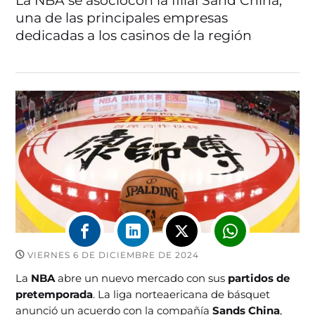
La NBA se asociócon la filial Sand China,
una de las principales empresas
dedicadas a los casinos de la región
VIERNES 6 DE DICIEMBRE DE 2024
La
NBA
abre un nuevo mercado con sus
partidos de
pretemporada
. La liga norteaericana de básquet
anunció un acuerdo con la compañía
Sands China
,