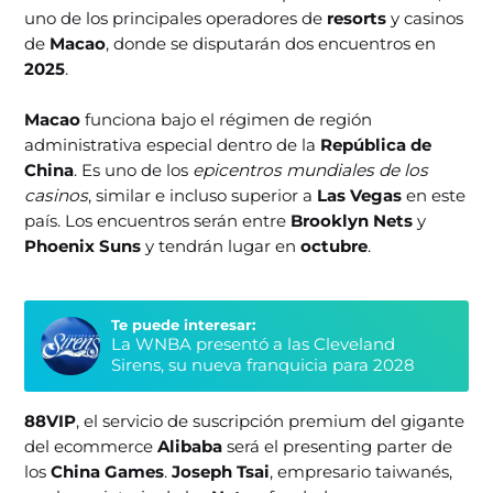
uno de los principales operadores de
resorts
y casinos
de
Macao
, donde se disputarán dos encuentros en
2025
.
Macao
funciona bajo el régimen de región
administrativa especial dentro de la
República de
China
. Es uno de los
epicentros mundiales de los
casinos
, similar e incluso superior a
Las Vegas
en este
país. Los encuentros serán entre
Brooklyn Nets
y
Phoenix Suns
y tendrán lugar en
octubre
.
Te puede interesar:
La WNBA presentó a las Cleveland
Sirens, su nueva franquicia para 2028
88VIP
, el servicio de suscripción premium del gigante
del ecommerce
Alibaba
será el presenting parter de
los
China Games
.
Joseph Tsai
, empresario taiwanés,