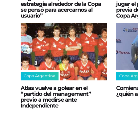
estrategia alrededor de la Copa
jugar el 
se pensó para acercarnos al
previa d
usuario”
Copa Ar
Copa Argentina
Copa Arg
Atlas vuelve a golear en el
Comienz
“partido del management”
¿quién 
previo a medirse ante
Independiente