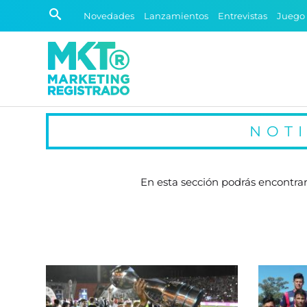
Novedades
Lanzamientos
Entrevistas
Juego
NOT
En esta sección podrás encontrar