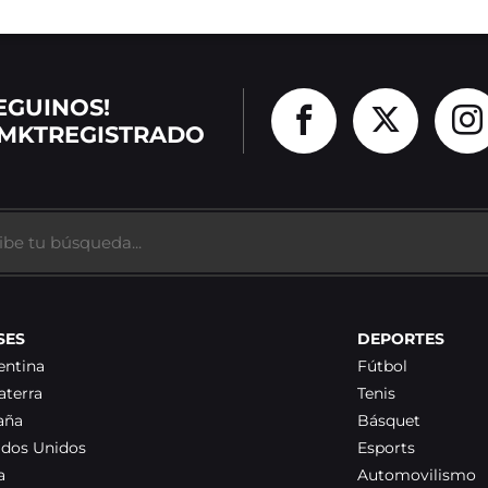
EGUINOS!
MKTREGISTRADO
SES
DEPORTES
entina
Fútbol
aterra
Tenis
aña
Básquet
ados Unidos
Esports
a
Automovilismo