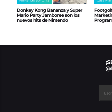
Nintendo Switch 2
Casa Mar
Donkey Kong Bananza y Super
Footgolf
Mario Party Jamboree son los
Marketin
nuevos hits de Nintendo
Progra
¡S
@