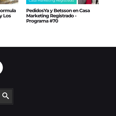
Casa Marketing Registrado
 Formula
PedidosYa y Betsson en Casa
y Los
Marketing Registrado -
Programa #70