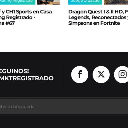
keting Registrado
Juego Cruzado
 y CH1 Sports en Casa
Dragon Quest I & II HD,
g Registrado -
Legends, Reconectados 
ma #67
Simpsons en Fortnite
EGUINOS!
MKTREGISTRADO