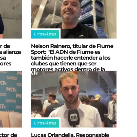
Entrevistas
r de
Nelson Rainero, titular de Fiume
 alianza
Sport: "El ADN de Fiume es
osa
también hacerle entender a los
ores
clubes que tienen que ser
motores activos dentro de la
pata comercial"
Entrevistas
ctor de
Lucas Orlandella, Responsable