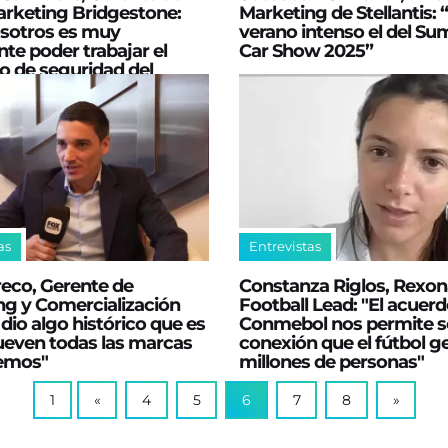
arketing Bridgestone:
Marketing de Stellantis: 
osotros es muy
verano intenso el del S
te poder trabajar el
Car Show 2025”
o de seguridad del
as
Entrevistas
reco, Gerente de
Constanza Riglos, Rexon
ng y Comercialización
Football Lead: "El acuer
 dio algo histórico que es
Conmebol nos permite se
ueven todas las marcas
conexión que el fútbol g
emos"
millones de personas"
1
«
4
5
6
7
8
»