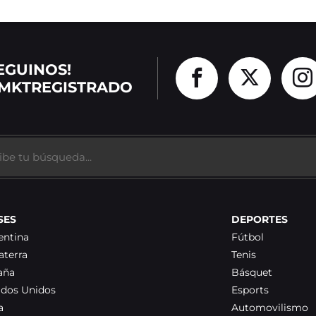
EGUINOS!
MKTREGISTRADO
SES
DEPORTES
entina
Fútbol
aterra
Tenis
aña
Básquet
ados Unidos
Esports
a
Automovilismo