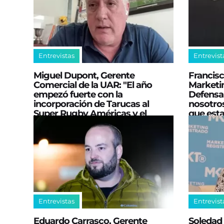
Entrevistas
Entrevist
Miguel Dupont, Gerente
Francis
Comercial de la UAR: "El año
Marketi
empezó fuerte con la
Defensa 
incorporación de Tarucas al
nosotros
Super Rugby Américas y el
que est
anuncio del nuevo centro"
club"
Entrevistas
Entrevist
Eduardo Carrasco, Gerente
Soledad