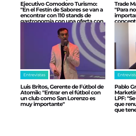
Ejecutivo Comodoro Turismo:
Trade M
"En el Festín de Sabores se van a
"Para n
encontrar con 110 stands de
importan
gastronomía con una oferta con
concept
identidad de los productos
cliente"
locales"
Entrevistas
Entrevist
Luis Britos, Gerente de Fútbol de
Pablo G
Atomik: "Entrar en el fútbol con
Marketi
un club como San Lorenzo es
LPF: "Se
muy importante"
que ren
que ten