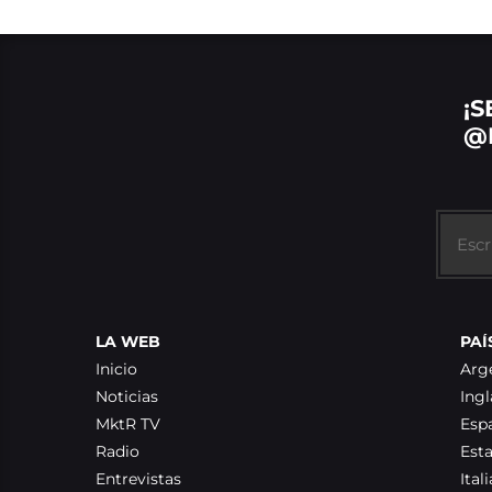
¡S
@
LA WEB
PAÍ
Inicio
Arg
Noticias
Ingl
MktR TV
Esp
Radio
Est
Entrevistas
Itali