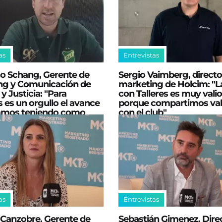
as
Entrevistas
co Schang, Gerente de
Sergio Vaimberg, directo
ng y Comunicación de
marketing de Holcim: "La
y Justicia: "Para
con Talleres es muy vali
 es un orgullo el avance
porque compartimos val
amos teniendo como
con el club"
as
Entrevistas
 Canzobre, Gerente de
Sebastián Gimenez, Dire