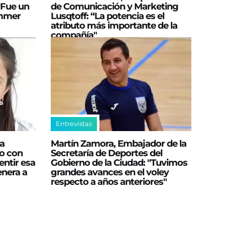
“Fue un
de Comunicación y Marketing
ummer
Lusqtoff: “La potencia es el
atributo más importante de la
compañía"
Entrevistas
a
Martín Zamora, Embajador de la
do con
Secretaría de Deportes del
ntir esa
Gobierno de la Ciudad: "Tuvimos
enera a
grandes avances en el voley
respecto a años anteriores"